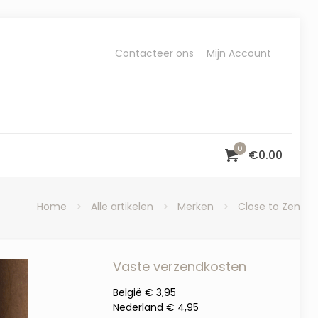
Contacteer ons
Mijn Account
0
€
0.00
Home
Alle artikelen
Merken
Close to Zen
Vaste verzendkosten
België € 3,95
Nederland € 4,95