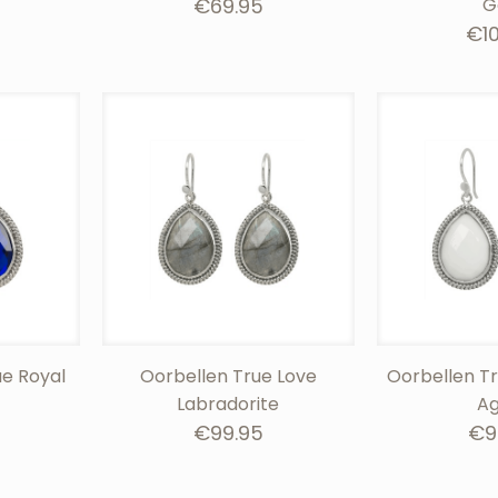
€
69.95
G
€
1
ue Royal
Oorbellen True Love
Oorbellen T
Labradorite
Ag
€
99.95
€
9