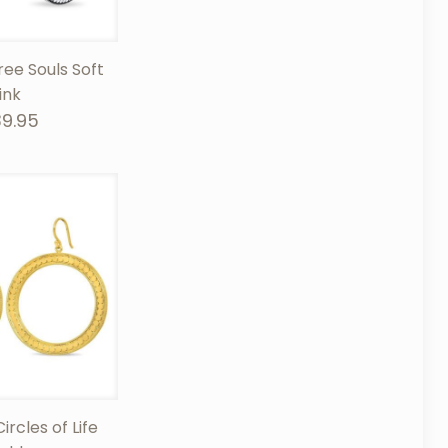
ree Souls Soft
ink
39.95
ircles of Life