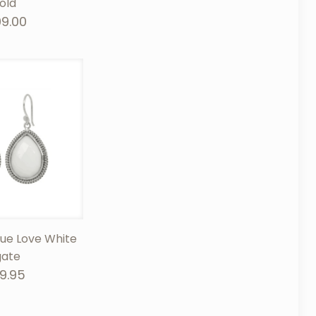
old
09.00
rue Love White
ate
9.95