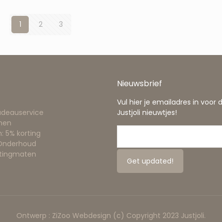
1
2
3
Nieuwsbrief
Vul hier je emailadres in voor 
adeauservice
Justjoli nieuwtjes!
nen
: 5% korting
 Onderhoud
ttingmaten
Ontwerp :
ZiZoo
Webdesign
(c) Copyright 2023 Justjoli.