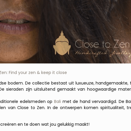
Zen: Find your zen & keep it close
ndse bodem. De collectie bestaat uit luxueuze,
handgemaakte,
t
 De sieraden zijn uitsluitend gemaakt van hoogwaardige materia
raditionele edelsmeden op
Bali
met de hand vervaardigd. De Bal
 van Close to Zen. In de ontwerpen komen spiritualiteit, tre
 creëren en te doen wat jou gelukkig maakt!