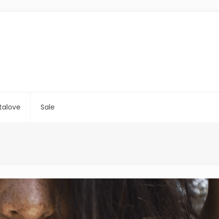
talove
Sale