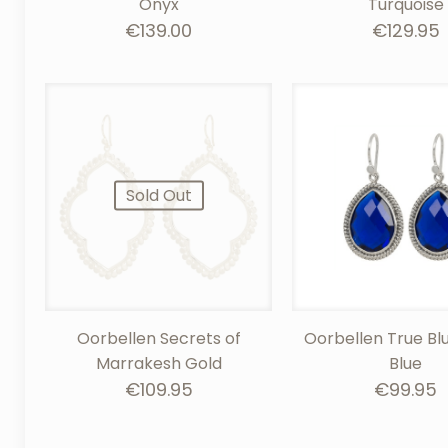
Onyx
Turquoise
€
139.00
€
129.95
Sold Out
Oorbellen Secrets of
Oorbellen True Bl
Marrakesh Gold
Blue
€
109.95
€
99.95