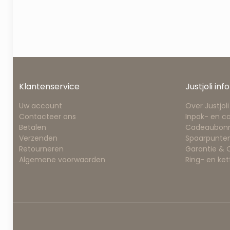
Klantenservice
Justjoli info
Uw account
Over Justjoli
Contacteer ons
Inpak- en c
Betalen
Cadeaubon
Verzenden
Spaarpunten
Retourneren
Garantie &
Algemene voorwaarden
Ring- en ke