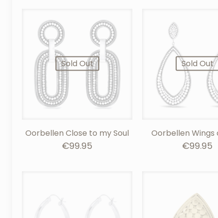
Sold Out
Sold Out
Oorbellen Close to my Soul
Oorbellen Wings 
€
99.95
€
99.95