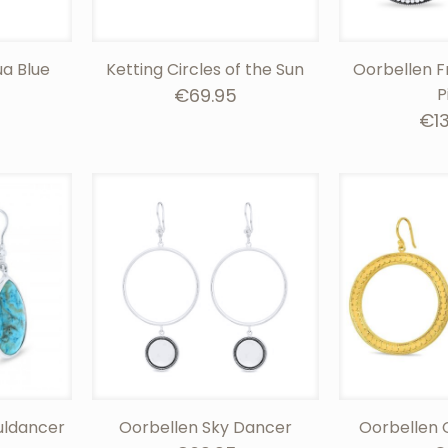
ua Blue
Ketting Circles of the Sun
Oorbellen F
€
69.95
P
€
1
ouldancer
Oorbellen Sky Dancer
Oorbellen C