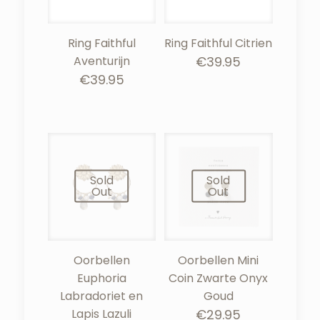
Ring Faithful
Ring Faithful Citrien
Aventurijn
€
39.95
€
39.95
Sold
Sold
Out
Out
Oorbellen
Oorbellen Mini
Euphoria
Coin Zwarte Onyx
Labradoriet en
Goud
Lapis Lazuli
€
29.95