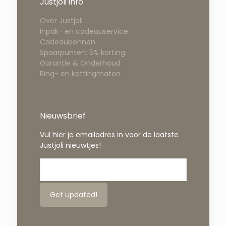
Justjoli info
Over Justjoli
Inpak- en cadeauservice
Cadeaubonnen
Spaarpunten: 5% korting
Garantie & Onderhoud
Ring- en kettingmaten
Nieuwsbrief
Vul hier je emailadres in voor de laatste
Justjoli nieuwtjes!