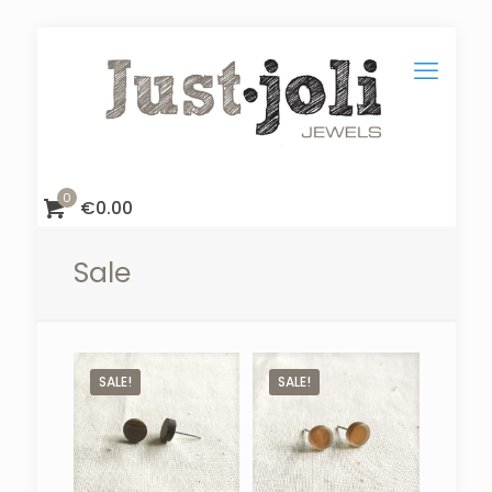
0
€
0.00
Sale
SALE!
SALE!