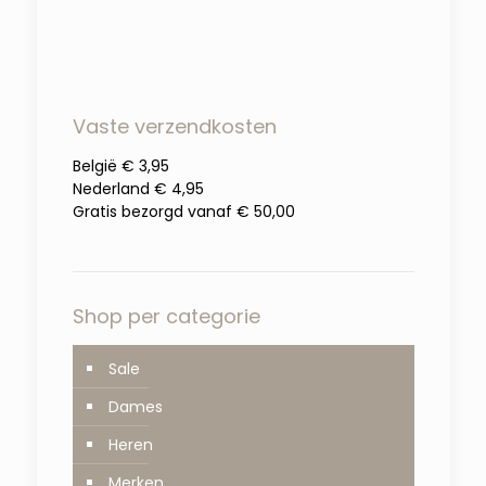
was:
is:
prijs
prijs
€22.00.
€15.00.
was:
is:
€22.00.
€15.00.
Vaste verzendkosten
België € 3,95
Nederland € 4,95
Gratis bezorgd vanaf € 50,00
Shop per categorie
Sale
Dames
Heren
Merken