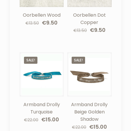
Oorbellen Wood
Oorbellen Dot
Oorspronkelijke
Huidige
€
9.50
Copper
€
13.50
prijs
prijs
Oorspronkelijke
Huidige
€
9.50
€
13.50
was:
is:
prijs
prijs
€13.50.
€9.50.
was:
is:
€13.50.
€9.50.
SALE!
SALE!
Armband Drolly
Armband Drolly
Turquoise
Beige Golden
Oorspronkelijke
Huidige
€
15.00
Shadow
€
22.00
prijs
prijs
Oorspronkelijke
Huidige
€
15.00
€
22.00