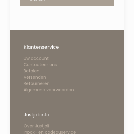
Klantenservice
Uw account
Contacteer ons
Betalen
Verzenden
Retourneren
Algemene voorwaarden
Justjoli info
Over Justjoli
Inpak- en cadeauservice