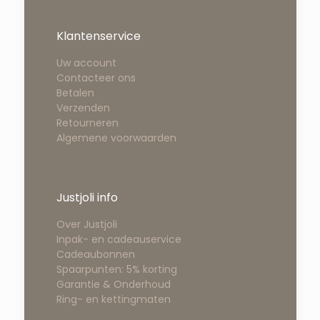
Klantenservice
Uw account
Contacteer ons
Betalen
Verzenden
Retourneren
Algemene voorwaarden
Justjoli info
Over Justjoli
Inpak- en cadeauservice
Cadeaubonnen
Spaarpunten: 5% korting
Garantie & Onderhoud
Ring- en kettingmaten