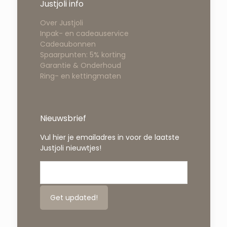
Justjoli info
Over Justjoli
Inpak- en cadeauservice
Cadeaubonnen
Spaarpunten: 5% korting
Garantie & Onderhoud
Ring- en kettingmaten
Nieuwsbrief
Vul hier je emailadres in voor de laatste
Justjoli nieuwtjes!