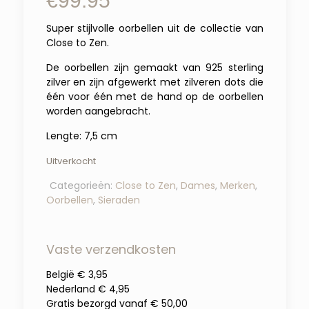
€
99.95
Super stijlvolle oorbellen uit de collectie van
Close to Zen.
De oorbellen zijn gemaakt van 925 sterling
zilver en zijn afgewerkt met zilveren dots die
één voor één met de hand op de oorbellen
worden aangebracht.
Lengte: 7,5 cm
Uitverkocht
Categorieën:
Close to Zen
,
Dames
,
Merken
,
Oorbellen
,
Sieraden
Vaste verzendkosten
België € 3,95
Nederland € 4,95
Gratis bezorgd vanaf € 50,00