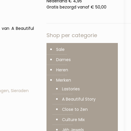
Nederland € 4,95
Gratis bezorgd vanaf € 50,00
e van A Beautiful
Shop per categorie
Sale
Dames
Heren
Merken
Lastories
ngen
,
Sieraden
A Beautiful Story
Close to Zen
Culture Mix
Jéh Jewels