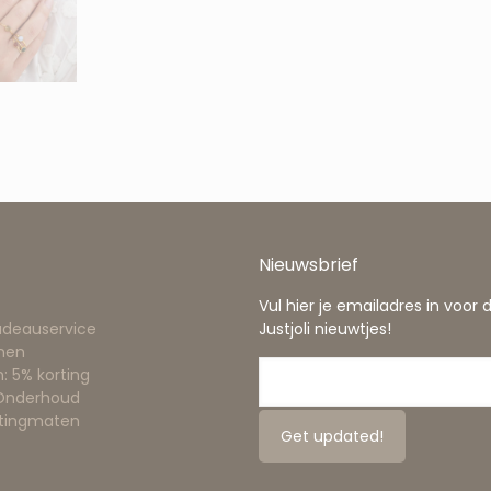
Nieuwsbrief
Vul hier je emailadres in voor 
adeauservice
Justjoli nieuwtjes!
nen
: 5% korting
 Onderhoud
ttingmaten