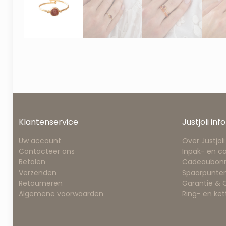
Klantenservice
Justjoli info
Uw account
Over Justjoli
Contacteer ons
Inpak- en c
Betalen
Cadeaubon
Verzenden
Spaarpunten
Retourneren
Garantie &
Algemene voorwaarden
Ring- en ke