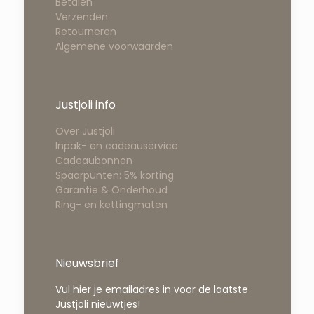
Betalen
Verzenden
Retourneren
Algemene voorwaarden
Justjoli info
Over Justjoli
Inpak- en cadeauservice
Cadeaubonnen
Spaarpunten: 5% korting
Garantie & Onderhoud
Ring- en kettingmaten
Nieuwsbrief
Vul hier je emailadres in voor de laatste
Justjoli nieuwtjes!