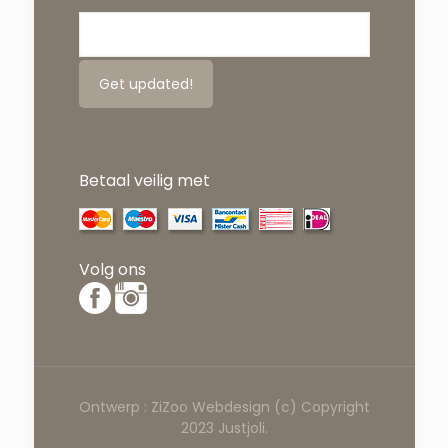
Betaal veilig met
Volg ons
Ontwerp :
ZiZoo
Webdesign
(c) Copyright
2023 Justjoli.