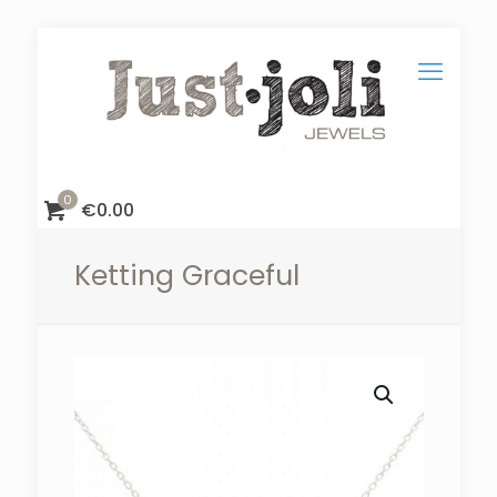
0
€
0.00
Ketting Graceful