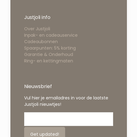
Justjoli info
Over Justjoli
Inpak- en cadeauservice
Cadeaubonnen
Spaarpunten: 5% korting
Garantie & Onderhoud
Ring- en kettingmaten
Nieuwsbrief
Vul hier je emailadres in voor de laatste
Justjoli nieuwtjes!