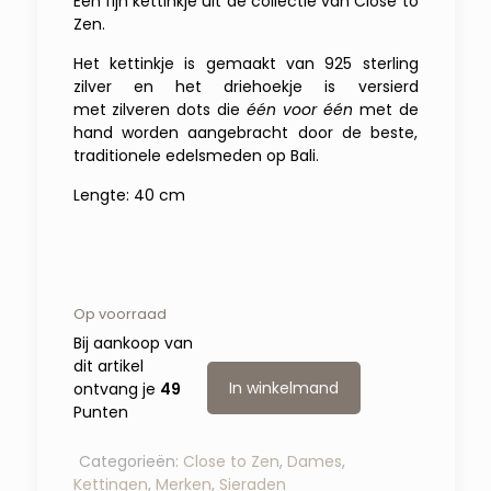
Een fijn kettinkje uit de collectie van Close to
Zen.
Het kettinkje is gemaakt van 925 sterling
zilver en het driehoekje is versierd
met zilveren dots die
één voor één
met de
hand worden aangebracht door de beste,
traditionele edelsmeden op Bali.
Lengte: 40 cm
Op voorraad
Bij aankoop van
dit artikel
In winkelmand
ontvang je
49
Punten
Categorieën:
Close to Zen
,
Dames
,
Kettingen
,
Merken
,
Sieraden