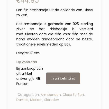
€
44.95
Een fijn armbandje uit de collectie van Close
to Zen.
Het armbandje is gemaakt van 925 sterling
zilver en het driehoekje is versierd
met zilveren dots die
één voor één
met de
hand worden aangebracht door de beste,
traditionele edelsmeden op Bali.
Lengte: 17 cm
Op voorraad
Bij aankoop van
dit artikel
In winkelmand
ontvang je
45
Punten
Categorieën:
Armbanden
,
Close to Zen
,
Dames
,
Merken
,
Sieraden