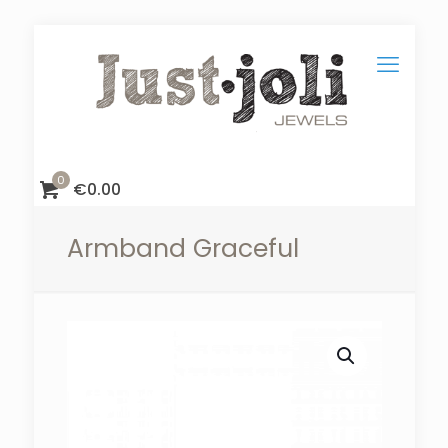
0
€
0.00
Armband Graceful