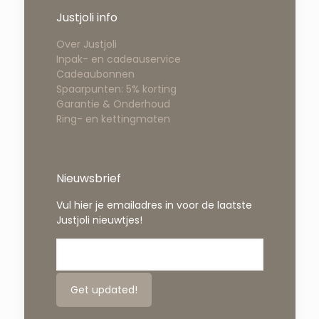
Justjoli info
Over Justjoli
Inpak- en cadeauservice
Cadeaubonnen
Spaarpunten: 5% korting
Garantie & Onderhoud
Ring- en kettingmaten
Nieuwsbrief
Vul hier je emailadres in voor de laatste
Justjoli nieuwtjes!