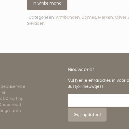
In winkelmand
Categorieën:
Armbanden
,
Dames
,
Merken
,
Oliver
Sieraden
Nieuwsbrief
Vul hier je emailadres in voor 
adeauservice
Justjoli nieuwtjes!
nen
: 5% korting
 Onderhoud
ttingmaten