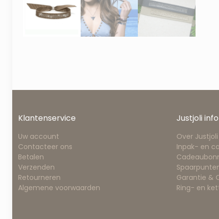
Klantenservice
Justjoli info
Uw account
Over Justjoli
Contacteer ons
Inpak- en c
Betalen
Cadeaubon
Verzenden
Spaarpunten
Retourneren
Garantie &
Algemene voorwaarden
Ring- en ke