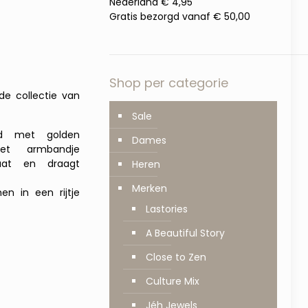
Nederland € 4,95
Gratis bezorgd vanaf € 50,00
Shop per categorie
de collectie van
Sale
rd met golden
Dames
het armbandje
aat en draagt
Heren
Merken
 in een rijtje
Lastories
A Beautiful Story
Close to Zen
Culture Mix
Jéh Jewels