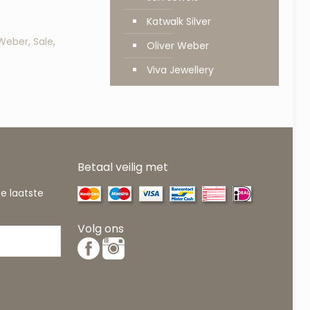
Katwalk Silver
 Weber
,
Sale
,
Oliver Weber
Viva Jewellery
Betaal veilig met
de laatste
Volg ons