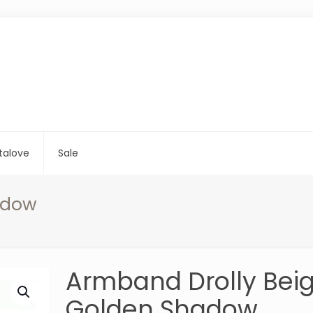
talove
Sale
adow
Armband Drolly Bei
Golden Shadow