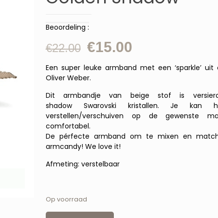
Beoordeling :
Oorspronkelijke
Huidige
€
15.00
€
22.00
prijs
prijs
Een super leuke armband met een ‘sparkle’ uit 
was:
is:
Oliver Weber.
€22.00.
€15.00.
Dit armbandje van beige stof is versie
shadow Swarovski kristallen. Je kan 
verstellen/verschuiven op de gewenste m
comfortabel.
De pérfecte armband om te mixen en matchen
armcandy! We love it!
Afmeting: verstelbaar
Op voorraad