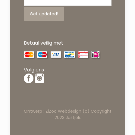
Betaal veilig met
Volg ons
Ontwerp :
ZiZoo
Webdesign
(c) Copyright
2023 Justjoli.