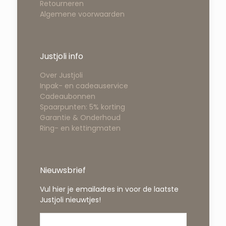
Retourneren
Algemene voorwaarden
Justjoli info
Over Justjoli
Inpak- en cadeauservice
Cadeaubonnen
Spaarpunten: 5% korting
Garantie & Onderhoud
Ring- en kettingmaten
Nieuwsbrief
Vul hier je emailadres in voor de laatste
Justjoli nieuwtjes!