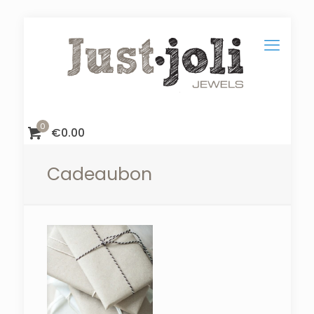
0
€
0.00
Cadeaubon