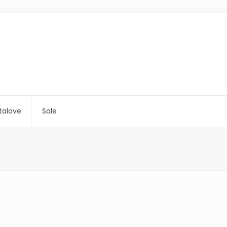
talove
Sale