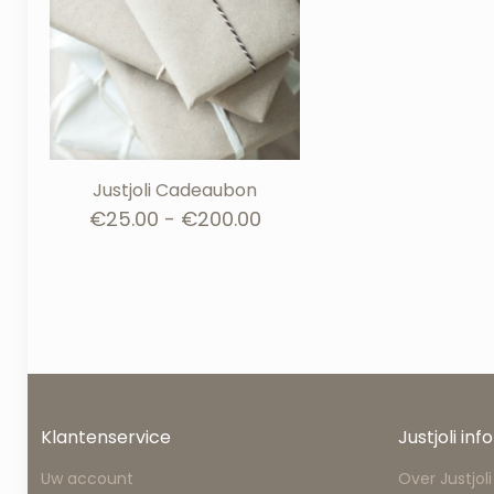
Justjoli Cadeaubon
Prijsklasse:
€
25.00
-
€
200.00
€25.00
tot
€200.00
Klantenservice
Justjoli info
Uw account
Over Justjoli