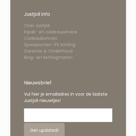
Justjoli info
Over Justjoli
Inpak- en cadeauservice
Cadeaubonnen
Spaarpunten: 5% korting
Garantie & Onderhoud
Ring- en kettingmaten
Nieuwsbrief
Vul hier je emailadres in voor de laatste
Justjoli nieuwtjes!