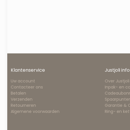
Klantenservice
Justjoli info
Uw account
Over Justjoli
Contacteer ons
Inpak- en c
Betalen
Cadeaubon
Verzenden
Spaarpunten
Retourneren
Garantie &
Algemene voorwaarden
Ring- en ke