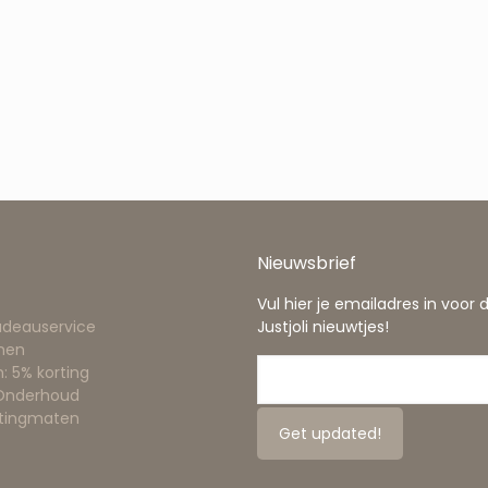
Nieuwsbrief
Vul hier je emailadres in voor 
adeauservice
Justjoli nieuwtjes!
nen
: 5% korting
 Onderhoud
ttingmaten