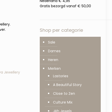
Nederland € 4,95
Gratis bezorgd vanaf € 50,00
ellery.
ver.
Shop per categorie
Sale
Dames
Heren
Merken
va Jewellery
Lastories
A Beautiful Story
Close to Zen
Culture Mix
Jéh Jewels