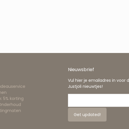
Nieuwsbrief
Vul hier je emailadres in voor 
adeauservice
Justjoli nieuwtjes!
nen
: 5% korting
 Onderhoud
ttingmaten