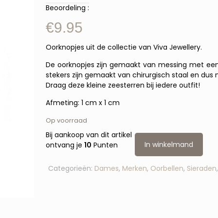
Beoordeling :
€
9.95
Oorknopjes uit de collectie van Viva Jewellery.
De oorknopjes zijn gemaakt van messing met een l
stekers zijn gemaakt van chirurgisch staal en dus ni
Draag deze kleine zeesterren bij iedere outfit!
Afmeting: 1 cm x 1 cm
Op voorraad
Bij aankoop van dit artikel
In winkelmand
ontvang je
10
Punten
Categorieën:
Dames
,
Merken
,
Oorbellen
,
Sieraden