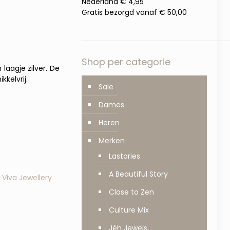
Nederland € 4,95
Gratis bezorgd vanaf € 50,00
Shop per categorie
aagje zilver. De
kkelvrij.
Sale
Dames
Heren
Merken
Lastories
A Beautiful Story
,
Viva Jewellery
Close to Zen
Culture Mix
Jéh Jewels