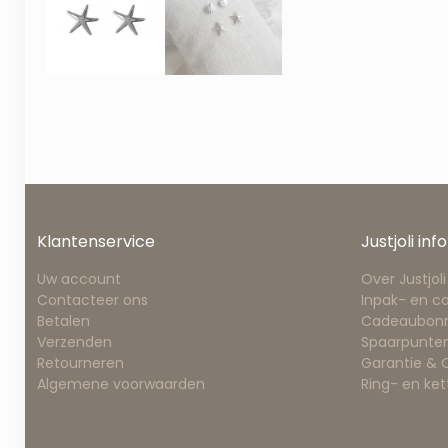
Klantenservice
Justjoli info
Uw account
Over Justjoli
Contacteer ons
Inpak- en c
Betalen
Cadeaubon
Verzenden
Spaarpunten
Retourneren
Garantie &
Algemene voorwaarden
Ring- en ke