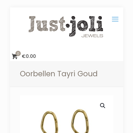
0
€
0.00
Oorbellen Tayri Goud