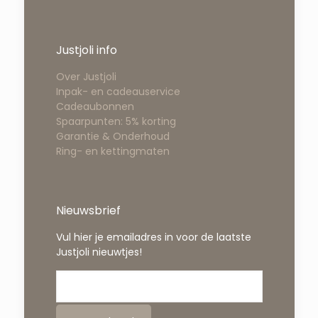
Justjoli info
Over Justjoli
Inpak- en cadeauservice
Cadeaubonnen
Spaarpunten: 5% korting
Garantie & Onderhoud
Ring- en kettingmaten
Nieuwsbrief
Vul hier je emailadres in voor de laatste
Justjoli nieuwtjes!