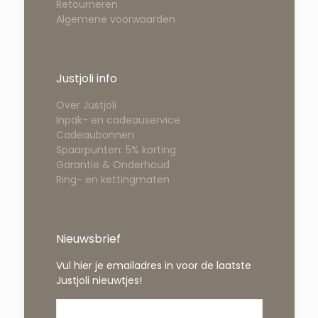
Retourneren
Algemene voorwaarden
Justjoli info
Over Justjoli
Inpak- en cadeauservice
Cadeaubonnen
Spaarpunten: 5% korting
Garantie & Onderhoud
Ring- en kettingmaten
Nieuwsbrief
Vul hier je emailadres in voor de laatste
Justjoli nieuwtjes!