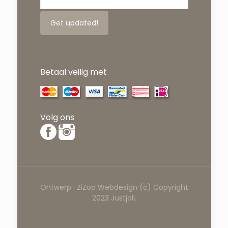
Betaal veilig met
Volg ons
Ontwerp :
ZiZoo
Webdesign
(c) Copyright
2023 Justjoli.