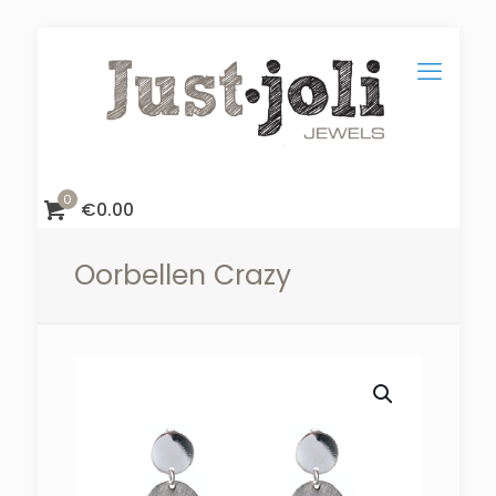
0
€
0.00
Oorbellen Crazy