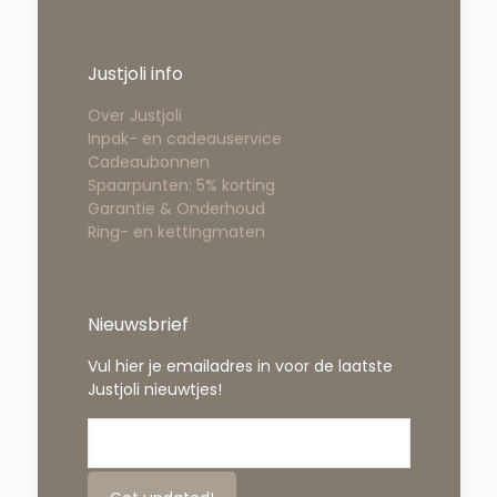
Justjoli info
Over Justjoli
Inpak- en cadeauservice
Cadeaubonnen
Spaarpunten: 5% korting
Garantie & Onderhoud
Ring- en kettingmaten
Nieuwsbrief
Vul hier je emailadres in voor de laatste
Justjoli nieuwtjes!