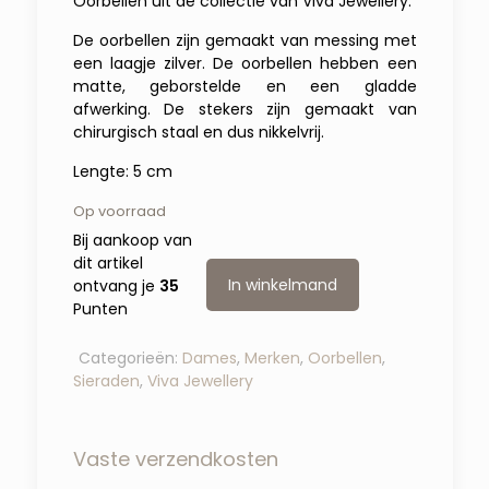
Oorbellen uit de collectie van Viva Jewellery.
De oorbellen zijn gemaakt van messing met
een laagje zilver. De oorbellen hebben een
matte, geborstelde en een gladde
afwerking. De stekers zijn gemaakt van
chirurgisch staal en dus nikkelvrij.
Lengte: 5 cm
Op voorraad
Bij aankoop van
dit artikel
In winkelmand
ontvang je
35
Punten
Categorieën:
Dames
,
Merken
,
Oorbellen
,
Sieraden
,
Viva Jewellery
Vaste verzendkosten