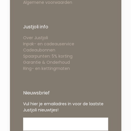
Algemene voorwaarden
Justjoli info
Over Justjoli
Inpak- en cadeauservice
Cadeaubonnen
Spaarpunten: 5% korting
Garantie & Onderhoud
Ring- en kettingmaten
Nieuwsbrief
Vul hier je emailadres in voor de laatste
Justjoli nieuwtjes!