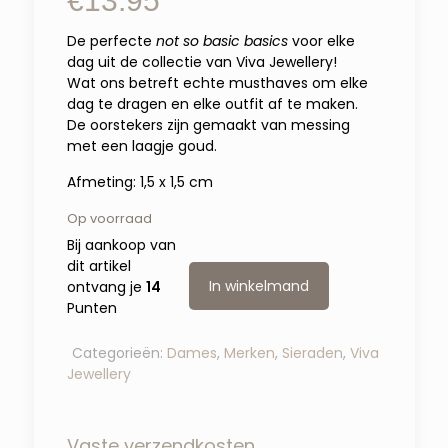
€
13.95
De perfecte
not so basic basics
voor elke
dag uit de collectie van Viva Jewellery!
Wat ons betreft echte musthaves om elke
dag te dragen en elke outfit af te maken.
De oorstekers zijn gemaakt van messing
met een laagje goud.
Afmeting: 1,5 x 1,5 cm
Op voorraad
Bij aankoop van
dit artikel
In winkelmand
ontvang je
14
Punten
Categorieën:
Dames
,
Merken
,
Sieraden
,
Viva
Jewellery
Vaste verzendkosten