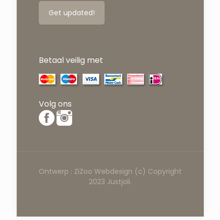
Betaal veilig met
Volg ons
Ontwerp :
ZiZoo
Webdesign
(c) Copyright
2023 Justjoli.