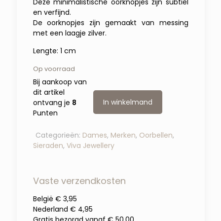
Deze minimalistische oorknopjes zijn subtiel
en verfijnd.
De oorknopjes zijn gemaakt van messing
met een laagje zilver.
Lengte: 1 cm
Op voorraad
Bij aankoop van
dit artikel
In winkelmand
ontvang je
8
Punten
Categorieën:
Dames
,
Merken
,
Oorbellen
,
Sieraden
,
Viva Jewellery
Vaste verzendkosten
België € 3,95
Nederland € 4,95
Gratis bezorgd vanaf € 50,00