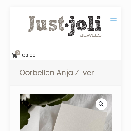
0
€
0.00
Oorbellen Anja Zilver