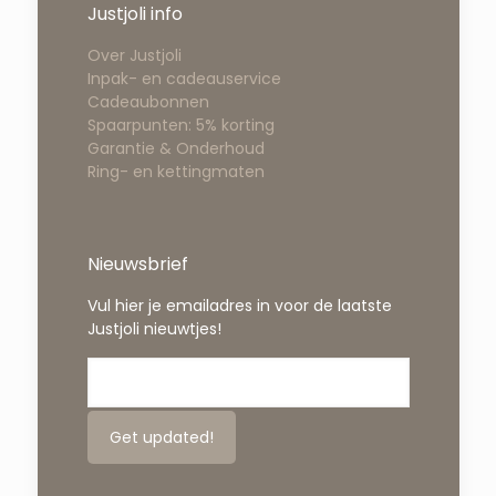
Justjoli info
Over Justjoli
Inpak- en cadeauservice
Cadeaubonnen
Spaarpunten: 5% korting
Garantie & Onderhoud
Ring- en kettingmaten
Nieuwsbrief
Vul hier je emailadres in voor de laatste
Justjoli nieuwtjes!