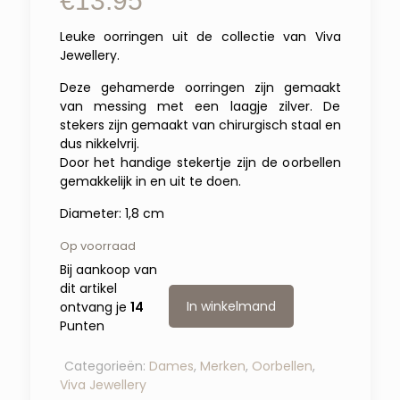
€
13.95
Leuke oorringen uit de collectie van Viva
Jewellery.
Deze gehamerde oorringen zijn gemaakt
van messing met een laagje zilver. De
stekers zijn gemaakt van chirurgisch staal en
dus nikkelvrij.
Door het handige stekertje zijn de oorbellen
gemakkelijk in en uit te doen.
Diameter: 1,8 cm
Op voorraad
Bij aankoop van
dit artikel
In winkelmand
ontvang je
14
Punten
Categorieën:
Dames
,
Merken
,
Oorbellen
,
Viva Jewellery