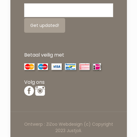
Betaal veilig met
Volg ons
Ontwerp :
ZiZoo
Webdesign
(c) Copyright
2023 Justjoli.