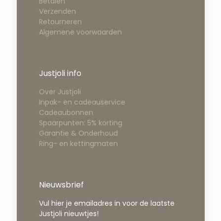
Betalen
Verzenden
Retourneren
Algemene voorwaarden
Justjoli info
Over Justjoli
Inpak- en cadeauservice
Cadeaubonnen
Spaarpunten: 5% korting
Garantie & Onderhoud
Ring- en kettingmaten
Nieuwsbrief
Vul hier je emailadres in voor de laatste
Justjoli nieuwtjes!