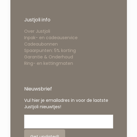
Justjoli info
Over Justjoli
Inpak- en cadeauservice
Cadeaubonnen
Spaarpunten: 5% korting
Garantie & Onderhoud
Ring- en kettingmaten
Nieuwsbrief
Vul hier je emailadres in voor de laatste
Justjoli nieuwtjes!