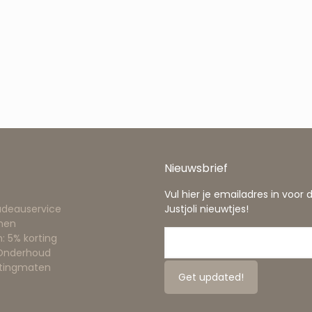
Nieuwsbrief
Vul hier je emailadres in voor 
adeauservice
Justjoli nieuwtjes!
nen
: 5% korting
 Onderhoud
ttingmaten