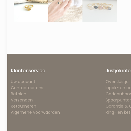
Klantenservice
Justjoli info
Uw account
Over Justjoli
Contacteer ons
Inpak- en c
Betalen
Cadeaubon
Verzenden
Spaarpunten
Retourneren
Garantie &
Algemene voorwaarden
Ring- en ke