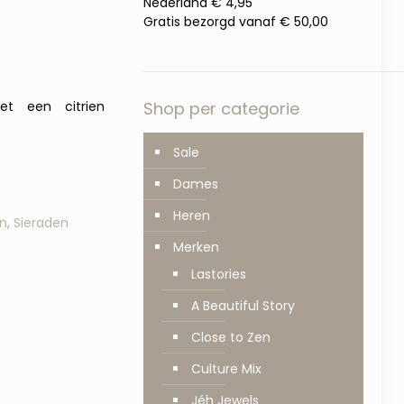
Nederland € 4,95
Gratis bezorgd vanaf € 50,00
et een citrien
Shop per categorie
Sale
Dames
Heren
n
,
Sieraden
Merken
Lastories
A Beautiful Story
Close to Zen
Culture Mix
Jéh Jewels