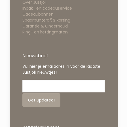
Over Justjoli
Inpak- en cadeauservice
Cadeaubonnen
Spaarpunten: 5% korting
Garantie & Onderhoud
Ring- en kettingmaten
Nieuwsbrief
Vul hier je emailadres in voor de laatste
Justjoli nieuwtjes!