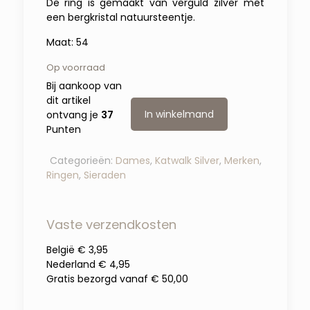
De ring is gemaakt van verguld zilver met
een bergkristal natuursteentje.
Maat: 54
Op voorraad
Bij aankoop van
dit artikel
In winkelmand
ontvang je
37
Punten
Categorieën:
Dames
,
Katwalk Silver
,
Merken
,
Ringen
,
Sieraden
Vaste verzendkosten
België € 3,95
Nederland € 4,95
Gratis bezorgd vanaf € 50,00