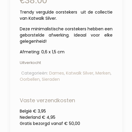
€
38.00
Trendy vergulde oorstekers uit de collectie
van Katwalk Silver.
Deze minimalistische oorstekers hebben een
geborstelde afwerking. Ideaal voor elke
gelegenheid!
Afmeting: 0,6 x 1,5 cm
Uitverkocht
Categorieën:
Dames
,
Katwalk Silver
,
Merken
,
Oorbellen
,
Sieraden
Vaste verzendkosten
België € 3,95
Nederland € 4,95
Gratis bezorgd vanaf € 50,00