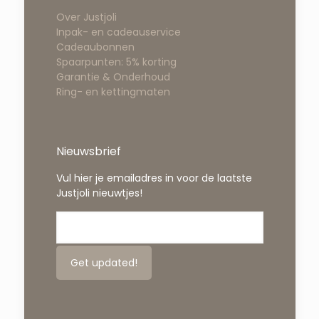
Over Justjoli
Inpak- en cadeauservice
Cadeaubonnen
Spaarpunten: 5% korting
Garantie & Onderhoud
Ring- en kettingmaten
Nieuwsbrief
Vul hier je emailadres in voor de laatste
Justjoli nieuwtjes!