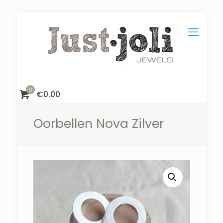
0
€
0.00
Oorbellen Nova Zilver