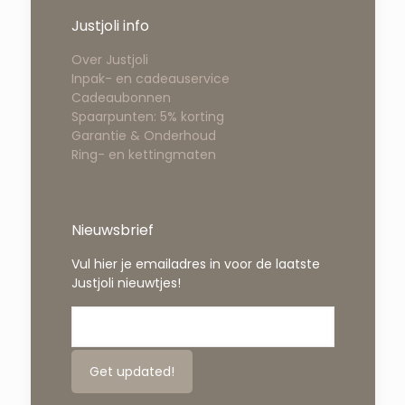
Justjoli info
Over Justjoli
Inpak- en cadeauservice
Cadeaubonnen
Spaarpunten: 5% korting
Garantie & Onderhoud
Ring- en kettingmaten
Nieuwsbrief
Vul hier je emailadres in voor de laatste
Justjoli nieuwtjes!