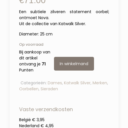
€
71.00
Een subtiele zilveren statement oorbel;
ontmoet Nova.
Uit de collectie van Katwalk Silver.
Diameter: 25 cm
Op voorraad
Bij aankoop van
dit artikel
In winkelmand
ontvang je
71
Punten
Categorieën:
Dames
,
Katwalk Silver
,
Merken
,
Oorbellen
,
Sieraden
Vaste verzendkosten
België € 3,95
Nederland € 4,95