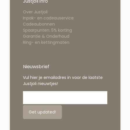
Justjoli info
Over Justjoli
Inpak- en cadeauservice
Cadeaubonnen
Spaarpunten: 5% korting
Garantie & Onderhoud
Ring- en kettingmaten
Nieuwsbrief
Vul hier je emailadres in voor de laatste
Justjoli nieuwtjes!