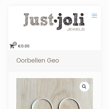
0
€
0.00
Oorbellen Geo