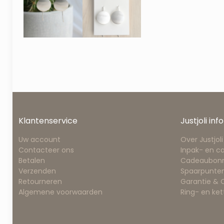
Klantenservice
Justjoli info
Uw account
Over Justjoli
Contacteer ons
Inpak- en c
Betalen
Cadeaubon
Verzenden
Spaarpunten
Retourneren
Garantie &
Algemene voorwaarden
Ring- en ke