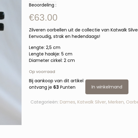
Beoordeling :
€
63.00
Zilveren oorbellen uit de collectie van Katwalk Silve
Eenvoudig, strak en hedendaags!
Lengte: 2,5 cm
Lengte haakje: 5 cm
Diameter cirkel: 2 cm
Op voorraad
Bij aankoop van dit artikel
In winkelmand
ontvang je
63
Punten
Categorieën:
Dames
,
Katwalk Silver
,
Merken
,
Oorbe