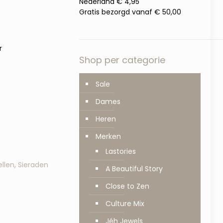
Nederland € 4,95
Gratis bezorgd vanaf € 50,00
r
Shop per categorie
Sale
Dames
Heren
Merken
Lastories
llen
,
Sieraden
A Beautiful Story
Close to Zen
Culture Mix
Jéh Jewels