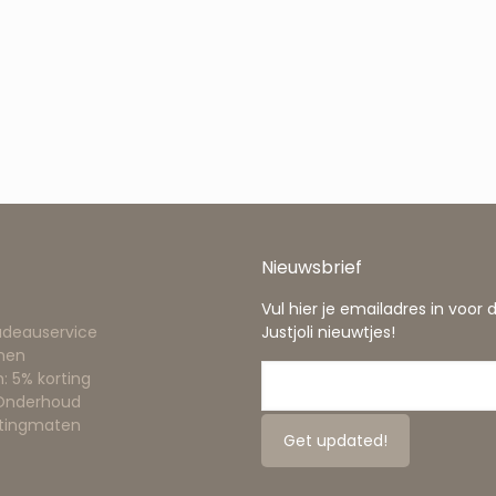
Nieuwsbrief
Vul hier je emailadres in voor 
adeauservice
Justjoli nieuwtjes!
nen
: 5% korting
 Onderhoud
ttingmaten