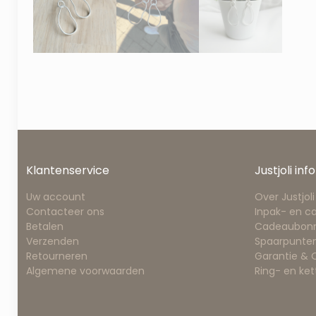
Klantenservice
Justjoli info
Uw account
Over Justjoli
Contacteer ons
Inpak- en c
Betalen
Cadeaubon
Verzenden
Spaarpunten
Retourneren
Garantie &
Algemene voorwaarden
Ring- en ke