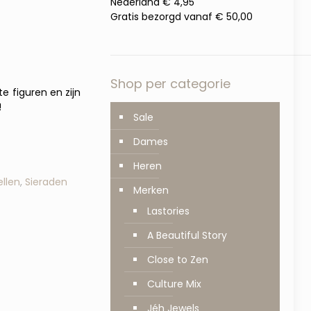
Nederland € 4,95
Gratis bezorgd vanaf € 50,00
Shop per categorie
e figuren en zijn
!
Sale
Dames
Heren
llen
,
Sieraden
Merken
Lastories
A Beautiful Story
Close to Zen
Culture Mix
Jéh Jewels