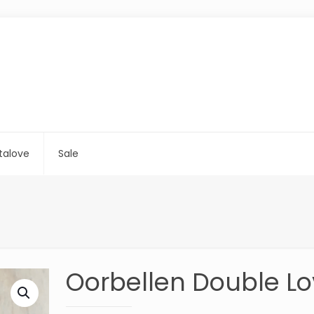
talove
Sale
Oorbellen Double L