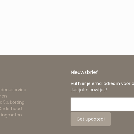
Nieuwsbrief
Vul hier je emailadres in voor 
adeauservice
Justjoli nieuwtjes!
nen
: 5% korting
 Onderhoud
ttingmaten