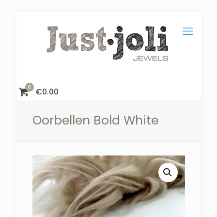
0
€
0.00
Oorbellen Bold White