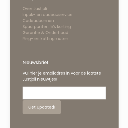
Over Justjoli
Inpak- en cadeauservice
Cadeaubonnen
Spaarpunten: 5% korting
Garantie & Onderhoud
Ring- en kettingmaten
Nieuwsbrief
Vul hier je emailadres in voor de laatste
Justjoli nieuwtjes!