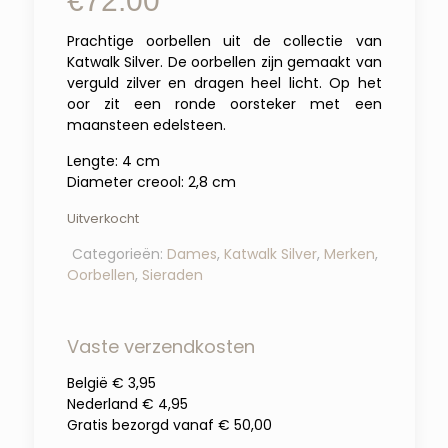
€
72.00
Prachtige oorbellen uit de collectie van
Katwalk Silver. De oorbellen zijn gemaakt van
verguld zilver en dragen heel licht. Op het
oor zit een ronde oorsteker met een
maansteen edelsteen.
Lengte: 4 cm
Diameter creool: 2,8 cm
Uitverkocht
Categorieën:
Dames
,
Katwalk Silver
,
Merken
,
Oorbellen
,
Sieraden
Vaste verzendkosten
België € 3,95
Nederland € 4,95
Gratis bezorgd vanaf € 50,00