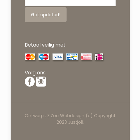
Betaal veilig met
Volg ons
Ontwerp :
ZiZoo
Webdesign
(c) Copyright
2023 Justjoli.