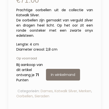
€
71.00
Prachtige oorbellen uit de collectie van
Katwalk Silver.
De oorbellen zijn gemaakt van verguld zilver
en dragen heel licht. Op het oor zit een
ronde oorsteker met een zwarte onyx
edelsteen.
Lengte: 4 cm
Diameter creool: 2,8 cm
Op voorraad
Bij aankoop van
dit artikel
In winkelmand
ontvang je
71
Punten
Categorieën:
Dames
,
Katwalk Silver
,
Merken
,
Oorbellen
,
Sieraden