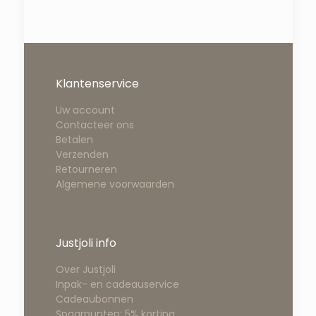
Klantenservice
Uw account
Contacteer ons
Betalen
Verzenden
Retourneren
Algemene voorwaarden
Justjoli info
Over Justjoli
Inpak- en cadeauservice
Cadeaubonnen
Spaarpunten: 5% korting