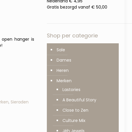
Nederland € 4,95
Gratis bezorgd vanaf € 50,00
Shop per categorie
e open hanger is
e!
Sale
Dames
Heren
Merken
Lastories
A Beautiful Story
rken
,
Sieraden
Close to Zen
Culture Mix
Jéh Jewels