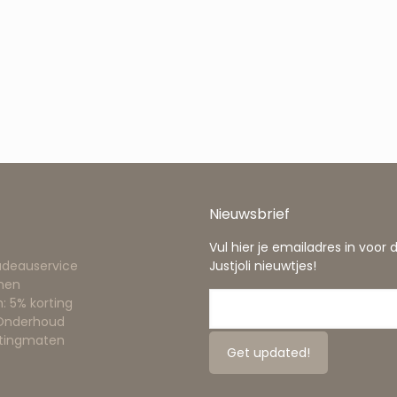
Nieuwsbrief
Vul hier je emailadres in voor 
adeauservice
Justjoli nieuwtjes!
nen
: 5% korting
 Onderhoud
ttingmaten