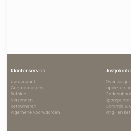
Klantenservice
Justjoli info
Uw account
Over Justjoli
Contacteer ons
Inpak- en c
Betalen
Cadeaubon
Verzenden
Spaarpunten
Retourneren
Garantie &
Algemene voorwaarden
Ring- en ke