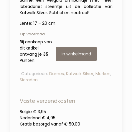
Sanne, een verguld armbandje met een
labradoriet steentje
uit de collectie van
Katwalk Silver. Subtiel en neutraal!
Lente: 17 – 20 cm
Op voorraad
Bij aankoop van
dit artikel
In winkelmand
ontvang je
35
Punten
Categorieën:
Dames
,
Katwalk Silver
,
Merken
,
Sieraden
Vaste verzendkosten
België € 3,95
Nederland € 4,95
Gratis bezorgd vanaf € 50,00