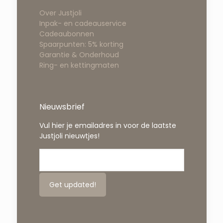
Over Justjoli
Inpak- en cadeauservice
Cadeaubonnen
Spaarpunten: 5% korting
Garantie & Onderhoud
Ring- en kettingmaten
Nieuwsbrief
Vul hier je emailadres in voor de laatste
Justjoli nieuwtjes!