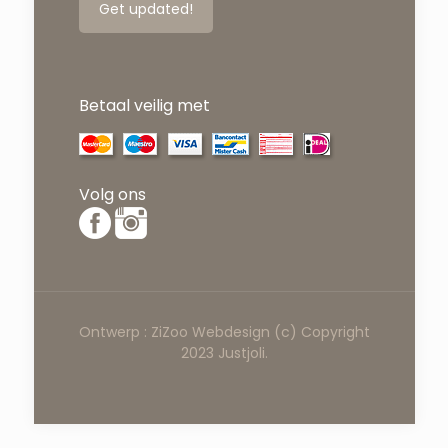
Betaal veilig met
Volg ons
Ontwerp :
ZiZoo
Webdesign
(c) Copyright
2023 Justjoli.