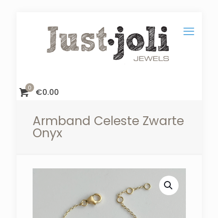
0
€
0.00
Armband Celeste Zwarte
Onyx