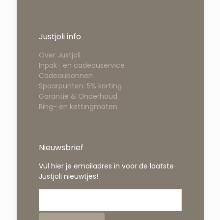
Justjoli info
Over Justjoli
Inpak- en cadeauservice
Cadeaubonnen
Spaarpunten: 5% korting
Garantie & Onderhoud
Ring- en kettingmaten
Nieuwsbrief
Vul hier je emailadres in voor de laatste
Justjoli nieuwtjes!