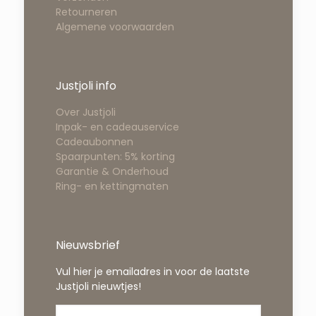
Retourneren
Algemene voorwaarden
Justjoli info
Over Justjoli
Inpak- en cadeauservice
Cadeaubonnen
Spaarpunten: 5% korting
Garantie & Onderhoud
Ring- en kettingmaten
Nieuwsbrief
Vul hier je emailadres in voor de laatste
Justjoli nieuwtjes!