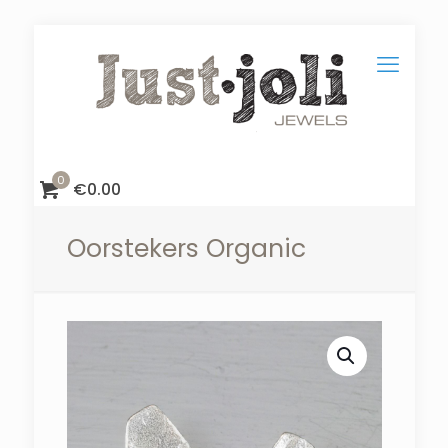
0
€
0.00
Oorstekers Organic