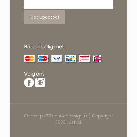
Betaal veilig met
Volg ons
Ontwerp :
ZiZoo
Webdesign
(c) Copyright
2023 Justjoli.