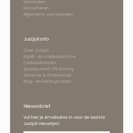
Verzenden
Retourneren
Algemene voorwaarden
Justjoli info
Over Justjoli
Inpak- en cadeauservice
Cadeaubonnen
Spaarpunten: 5% korting
Garantie & Onderhoud
Ring- en kettingmaten
Nieuwsbrief
Vul hier je emailadres in voor de laatste
Justjoli nieuwtjes!