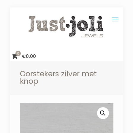
0
€
0.00
Oorstekers zilver met
knop