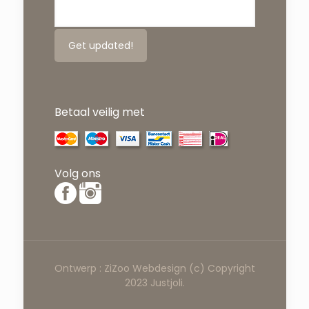
Betaal veilig met
Volg ons
Ontwerp :
ZiZoo
Webdesign
(c) Copyright
2023 Justjoli.