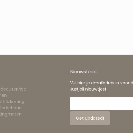
Nieuwsbrief
Vul hier je emailadres in voor 
adeauservice
Justjoli nieuwtjes!
nen
: 5% korting
 Onderhoud
ttingmaten