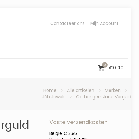
Contacteer ons
Mijn Account
0
€
0.00
Home
Alle artikelen
Merken
Jéh Jewels
Oorhangers June Verguld
rguld
Vaste verzendkosten
België € 3,95