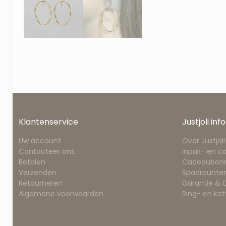
Klantenservice
Justjoli info
Uw account
Over Justjoli
Contacteer ons
Inpak- en c
Betalen
Cadeaubon
Verzenden
Spaarpunten
Retourneren
Garantie &
Algemene voorwaarden
Ring- en ke