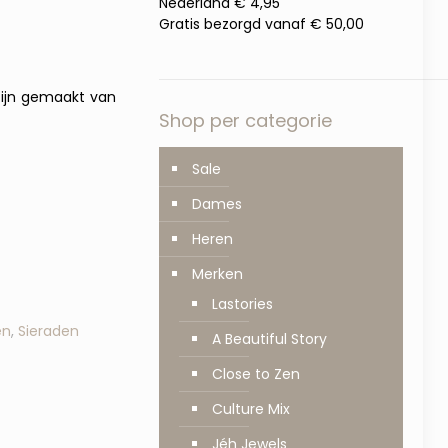
Nederland € 4,95
Gratis bezorgd vanaf € 50,00
zijn gemaakt van
Shop per categorie
Sale
Dames
Heren
Merken
Lastories
en
,
Sieraden
A Beautiful Story
Close to Zen
Culture Mix
Jéh Jewels