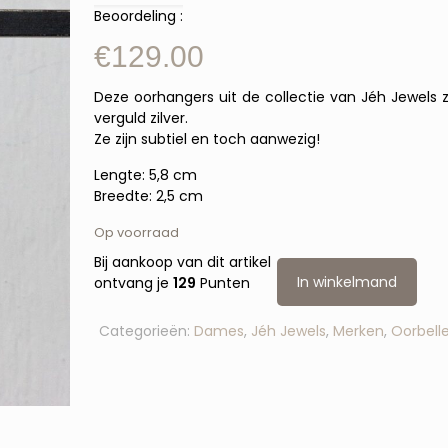
Beoordeling :
€
129.00
Deze oorhangers uit de collectie van Jéh Jewels 
verguld zilver.
Ze zijn subtiel en toch aanwezig!
Lengte: 5,8 cm
Breedte: 2,5 cm
Op voorraad
Bij aankoop van dit artikel
In winkelmand
ontvang je
129
Punten
Categorieën:
Dames
,
Jéh Jewels
,
Merken
,
Oorbell