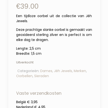
€
39.00
Een tijdloze oorbel uit de collectie van Jéh
Jewels.
Deze prachtige slanke oorbel is gemaakt van
geoxideerd sterling zilver en is perfect is om
elke dag te dragen.
Lengte: 2,5 cm
Breedte: 1,5 cm
Uitverkocht
Categorieën:
Dames
,
Jéh Jewels
,
Merken
,
Oorbellen
,
Sieraden
Vaste verzendkosten
België € 3,95
Nederland € 4,95