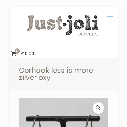
0
€
0.00
Oorhaak less is more
zilver oxy