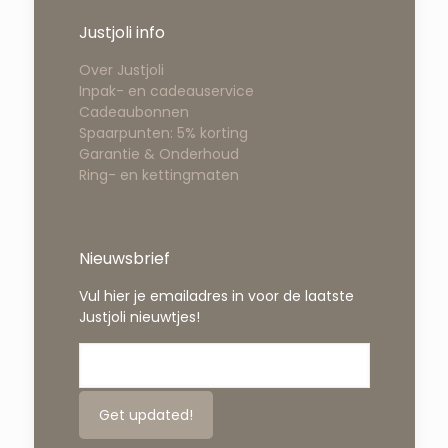
Justjoli info
Over Justjoli
Inpak- en cadeauservice
Cadeaubonnen
Spaarpunten: 5% korting
Garantie & Onderhoud
Ring- en kettingmaten
Nieuwsbrief
Vul hier je emailadres in voor de laatste
Justjoli nieuwtjes!