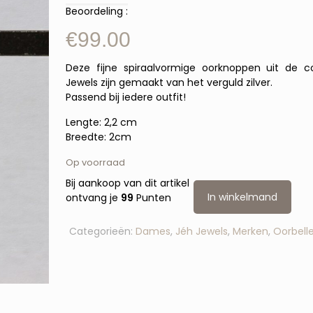
Beoordeling :
€
99.00
Deze fijne spiraalvormige oorknoppen uit de c
Jewels zijn gemaakt van het verguld zilver.
Passend bij iedere outfit!
Lengte: 2,2 cm
Breedte: 2cm
Op voorraad
Bij aankoop van dit artikel
In winkelmand
ontvang je
99
Punten
Categorieën:
Dames
,
Jéh Jewels
,
Merken
,
Oorbell