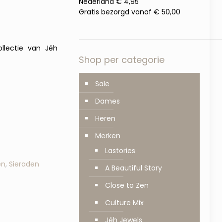
Nederland € 4,95
Gratis bezorgd vanaf € 50,00
ollectie van Jéh
Shop per categorie
Sale
Dames
Heren
Merken
Lastories
en
,
Sieraden
A Beautiful Story
Close to Zen
Culture Mix
Jéh Jewels