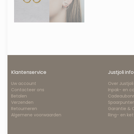
Klantenservice
Justjoli info
Uw account
Over Justjoli
Contacteer ons
Inpak- en c
Betalen
Cadeaubon
Verzenden
Spaarpunten
Retourneren
Garantie &
Algemene voorwaarden
Ring- en ke