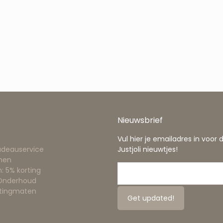
Nieuwsbrief
Vul hier je emailadres in voor 
adeauservice
Justjoli nieuwtjes!
nen
: 5% korting
 Onderhoud
ttingmaten