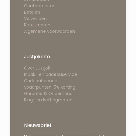
Contacteer ons
Betalen
Verzenden
Retourneren
Algemene voorwaarden
Justjoli info
Over Justjoli
Inpak- en cadeauservice
Cadeaubonnen
Spaarpunten: 5% korting
Garantie & Onderhoud
Ring- en kettingmaten
Nieuwsbrief