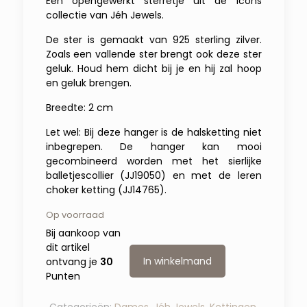
Een opengewerkt sterretje uit de Icons
collectie van Jéh Jewels.
De ster is gemaakt van 925 sterling zilver.
Zoals een vallende ster brengt ook deze ster
geluk. Houd hem dicht bij je en hij zal hoop
en geluk brengen.
Breedte: 2 cm
Let wel: Bij deze hanger is de halsketting niet
inbegrepen. De hanger kan mooi
gecombineerd worden met het sierlijke
balletjescollier (JJ19050) en met de leren
choker ketting (JJ14765).
Op voorraad
Bij aankoop van
dit artikel
In winkelmand
ontvang je
30
Punten
Categorieën:
Dames
,
Jéh Jewels
,
Kettingen
,