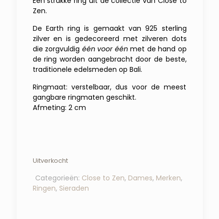
Een strakke ring uit de collectie van Close to
Zen.
De Earth ring is gemaakt van 925 sterling
zilver en is gedecoreerd met zilveren dots
die zorgvuldig
één voor één
met de hand op
de ring worden aangebracht door de beste,
traditionele edelsmeden op Bali.
Ringmaat: verstelbaar, dus voor de meest
gangbare ringmaten geschikt.
Afmeting: 2 cm
Uitverkocht
Categorieën:
Close to Zen
,
Dames
,
Merken
,
Ringen
,
Sieraden