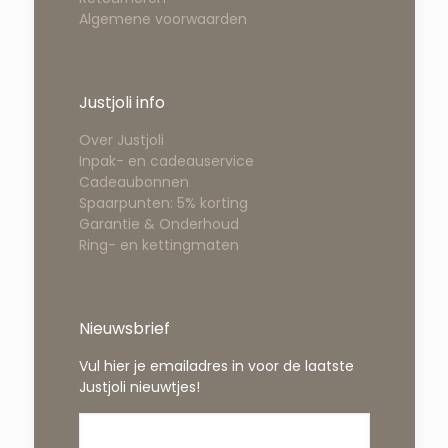
Algemene voorwaarden
Justjoli info
Over Justjoli
Inpak- en cadeauservice
Cadeaubonnen
Spaarpunten: 5% korting
Garantie & Onderhoud
Ring- en kettingmaten
Nieuwsbrief
Vul hier je emailadres in voor de laatste
Justjoli nieuwtjes!