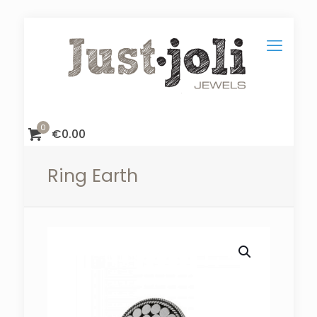
0
€
0.00
Ring Earth