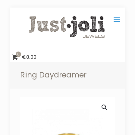
0
€
0.00
Ring Daydreamer