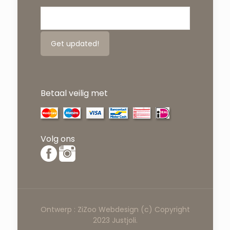
Betaal veilig met
Volg ons
Ontwerp :
ZiZoo
Webdesign
(c) Copyright
2023 Justjoli.