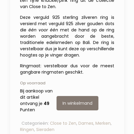
Een fijne knuckle/pink ring uit de collectie
van Close to Zen.
Deze verguld 925 sterling zilveren ring is
versierd met verguld 925 zilver gouden dots
die
één voor één
met de hand op de ring
worden aangebracht door de beste,
traditionele edelsmeden op Bali. De ring is
verstelbaar dus je kunt deze op verschillende
hoogtes op je vinger dragen.
Ringmaat: verstelbaar dus voor de meest
gangbare ringmaten geschikt.
Op voorraad
Bij aankoop van
dit artikel
In winkelmand
ontvang je
49
Punten
Categorieën:
Close to Zen
,
Dames
,
Merken
,
Ringen
,
Sieraden