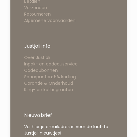
Betalen
Verzenden
Retourneren
Algemene voorwaarden
Justjoli info
Over Justjoli
Inpak- en cadeauservice
Cadeaubonnen
Spaarpunten: 5% korting
Garantie & Onderhoud
Ring- en kettingmaten
Nieuwsbrief
Vul hier je emailadres in voor de laatste
Justjoli nieuwtjes!