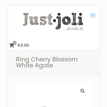
0
€
0.00
Ring Cherry Blossom
White Agate