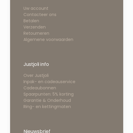
Uw account
Contacteer ons
Betalen
Verzenden
Retourneren
Algemene voorwaarden
Justjoli info
Over Justjoli
Inpak- en cadeauservice
Cadeaubonnen
Spaarpunten: 5% korting
Garantie & Onderhoud
Ring- en kettingmaten
Nieuwsbrief