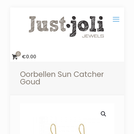
0
€
0.00
Oorbellen Sun Catcher
Goud