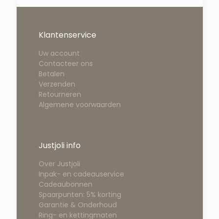
Klantenservice
Uw account
Contacteer ons
Betalen
Verzenden
Retourneren
Algemene voorwaarden
Justjoli info
Over Justjoli
Inpak- en cadeauservice
Cadeaubonnen
Spaarpunten: 5% korting
Garantie & Onderhoud
Ring- en kettingmaten