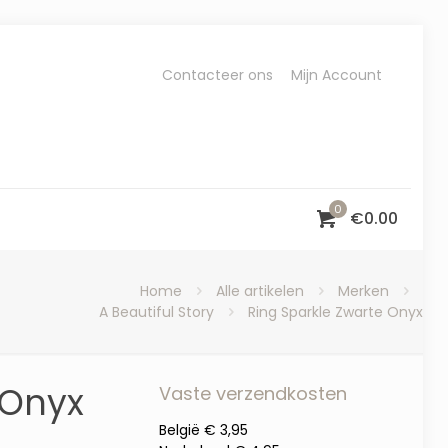
Contacteer ons
Mijn Account
0
€
0.00
Home
Alle artikelen
Merken
A Beautiful Story
Ring Sparkle Zwarte Onyx
 Onyx
Vaste verzendkosten
België € 3,95