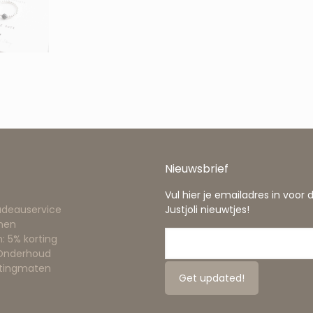
Nieuwsbrief
Vul hier je emailadres in voor 
adeauservice
Justjoli nieuwtjes!
nen
: 5% korting
 Onderhoud
ttingmaten