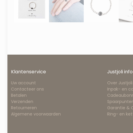
Klantenservice
Justjoli info
Uw account
Over Justjoli
Contacteer ons
Inpak- en c
Betalen
Cadeaubon
Verzenden
Spaarpunten
Retourneren
Garantie &
Algemene voorwaarden
Ring- en ke