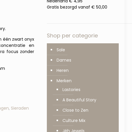
Nederland € 4,95
Gratis bezorgd vanaf € 50,00
ry.
Shop per categorie
en één zwart onyx
concentratie en
Sale
tra focus zonder
Dames
 mm
Heren
Merken
Lastories
A Beautiful Story
ngen
,
Sieraden
Close to Zen
Culture Mix
Jéh Jewels