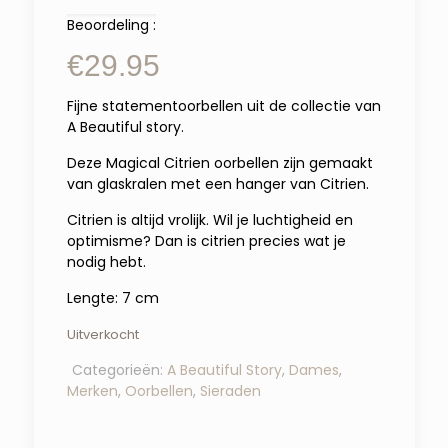
Beoordeling :
€
29.95
Fijne statementoorbellen uit de collectie van
A Beautiful story.
Deze Magical Citrien oorbellen zijn gemaakt
van glaskralen met een hanger van Citrien.
Citrien is altijd vrolijk. Wil je luchtigheid en
optimisme? Dan is citrien precies wat je
nodig hebt.
Lengte: 7 cm
Uitverkocht
Categorieën:
A Beautiful Story
,
Dames
,
Merken
,
Oorbellen
,
Sieraden