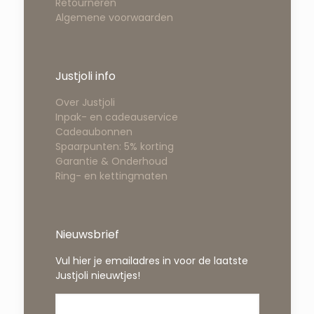
Retourneren
Algemene voorwaarden
Justjoli info
Over Justjoli
Inpak- en cadeauservice
Cadeaubonnen
Spaarpunten: 5% korting
Garantie & Onderhoud
Ring- en kettingmaten
Nieuwsbrief
Vul hier je emailadres in voor de laatste
Justjoli nieuwtjes!