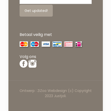
Betaal veilig met
Volg ons
Ontwerp :
ZiZoo
Webdesign
(c) Copyright
2023 Justjoli.