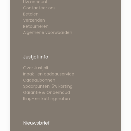
Uw account
Contacteer ons
Betalen
Verzenden
Retourneren
Algemene voorwaarden
Justjoli info
Over Justjoli
Inpak- en cadeauservice
Cadeaubonnen
Spaarpunten: 5% korting
Garantie & Onderhoud
Ring- en kettingmaten
Nieuwsbrief