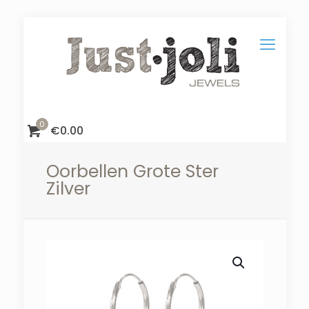
0
€
0.00
Oorbellen Grote Ster
Zilver